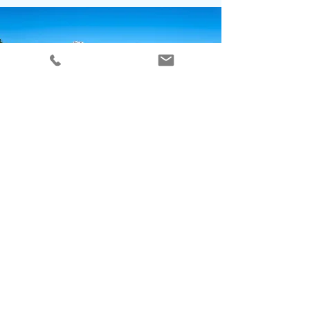
Sophia Lüscher Berchtold
Leistchammweg 4
CH-8872 Weesen
Tel:
+41 79 290 41 16
info@ayumi-healing.ch
Impressum
Datenschutz