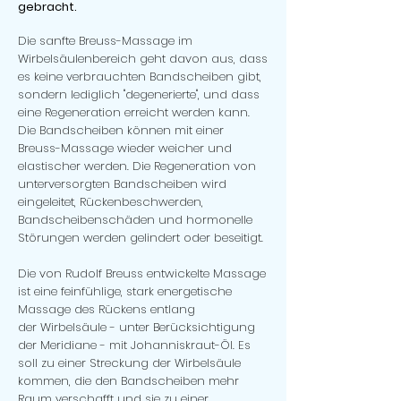
gebracht.
Die sanfte Breuss-Massage im
Wirbelsäulenbereich geht davon aus, dass
es keine verbrauchten Bandscheiben gibt,
sondern lediglich "degenerierte", und dass
eine Regeneration erreicht werden kann.
Die Bandscheiben können mit einer
Breuss-Massage wieder weicher und
elastischer werden. Die Regeneration von
unterversorgten Bandscheiben wird
eingeleitet, Rückenbeschwerden,
Bandscheibenschäden und hormonelle
Störungen werden gelindert oder beseitigt.
Die von Rudolf Breuss entwickelte Massage
ist eine feinfühlige, stark energetische
Massage des Rückens entlang
der
Wirbelsäule
- unter Berücksichtigung
der
Meridiane
- mit
Johanniskraut
-Öl. Es
soll zu einer Streckung der Wirbelsäule
kommen, die den
Bandscheiben
mehr
Raum verschafft und sie zu einer