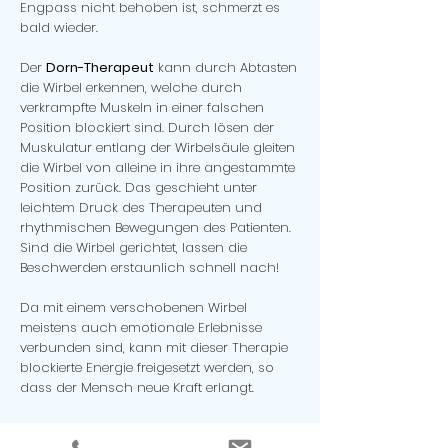
Engpass nicht behoben ist, schmerzt es
bald wieder.
Der
Dorn-Therapeut
kann durch Abtasten
die Wirbel erkennen, welche durch
verkrampfte Muskeln in einer falschen
Position blockiert sind. Durch lösen der
Muskulatur entlang der Wirbelsäule gleiten
die Wirbel von alleine in ihre angestammte
Position zurück. Das geschieht unter
leichtem Druck des Therapeuten und
rhythmischen Bewegungen des Patienten.
Sind die Wirbel gerichtet, lassen die
Beschwerden erstaunlich schnell nach!
Da mit einem verschobenen Wirbel
meistens auch emotionale Erlebnisse
verbunden sind, kann mit dieser Therapie
blockierte Energie freigesetzt werden, so
dass der Mensch neue Kraft erlangt.
Eine Ursache für eine Vielzahl von
Wirbelerkrankungen sind ungleich lange